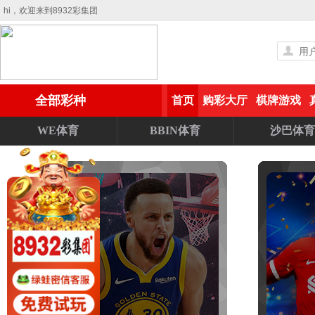
hi，欢迎来到8932彩集团
全部彩种
首页
购彩大厅
棋牌游戏