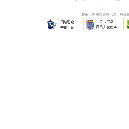
提醒：购买彩票有风险，在线