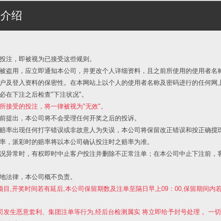
介绍
投注，即被视为已接受这些规则。
被盗用，应立即通知本公司，并更改个人详细资料，且之前所使用的使用者名
户及登入资料的保密性。在本网站上以个人的使用者名称及密码进行的任何网
必在下注之后检查"下注状况"。
所接受的投注，将一律被视为"无效"。
前提出，本公司将不会受理任何开奖之后的投诉。
赔率出现任何打字错误或非故意人为失误，本公司将保留改正错误和按正确搅
率，派彩时的赔率将以本公司确认投注时之赔率为准。
况异常时，有权即时中止客户投注并删除不正常注单；在本公司中止下注前，
地法律，本公司概不负责。
戏项目,开奖时间若有延后,本公司保留期数及注单至隔日早上09：00,保留期间
公司发生恶意套利、集团注单等行为,经后台检测属实 将立即给予封号处理 。一