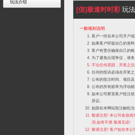
玩法介绍
[信]极速时时彩
玩法
一般规则说明
客户一经在本公司开户或
如果客户怀疑自己的资料
客户有责任确保自己的账
为了避免出现争议，请务
不论任何原因，开奖之后
任何的投诉必须在开奖之
公布的投注时间、项目及
公布的所有赔率为浮动赔
如本公司察觉客户投注状
异议。
如因在本网站投注触犯当
敬请注意! 本公司各游
消,如有不便.敬请见谅!
敬请注意! 客户如在本