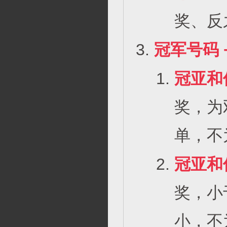
奖、反
冠军号码 
冠亚和
奖，为
单，不
冠亚和
奖，小
小，不