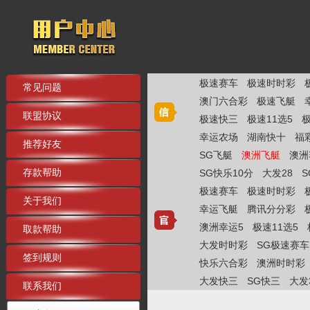
极速赛车
极速时时彩
常见问题
澳门六合彩
极速飞艇
联盟协议
极速快三
极速11选5
极
幸运农场
湖南快十
福
推荐好友
SG飞艇
澳洲飞艇
澳洲
存款帮助
SG快乐10分
大发28
S
极速赛车
极速时时彩
关于我们
幸运飞艇
腾讯分分彩
澳洲幸运5
极速11选5
取款帮助
大发时时彩
SG极速赛车
签到规则
快乐六合彩
澳洲时时彩
大发快三
SG快三
大发
联系我们