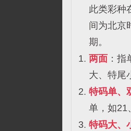
此类彩种
间为北京时
期。
两面
：指
大、特尾
特码单、
单，如21
特码大、