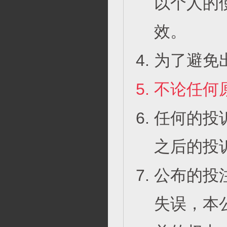
以个人的
效。
为了避免
不论任何
任何的投
之后的投
公布的投
失误，本