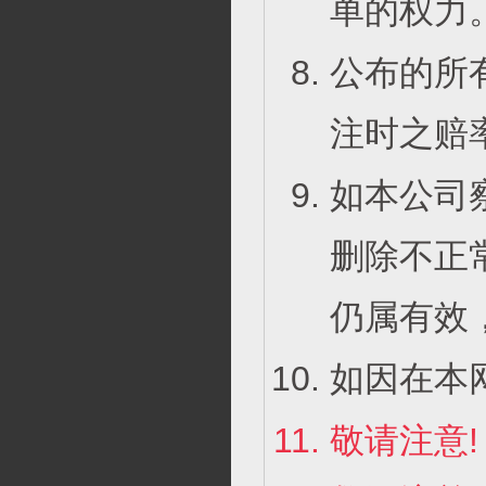
单的权力
公布的所
注时之赔
如本公司
删除不正
仍属有效
如因在本
敬请注意