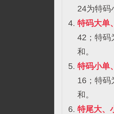
24为特码
特码大单
42；特码
和。
特码小单
16；特码
和。
特尾大、