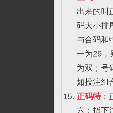
出来的叫
码大小排
与合码和
一为29
为双；号
如投注组
正码特
：
六：指下