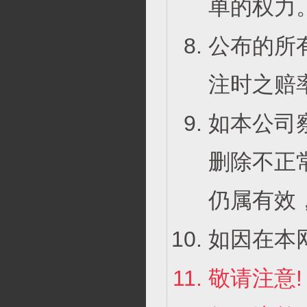
单的权力
公布的所
注时之赔
如本公司
删除不正
仍属有效
如因在本
敬请注意