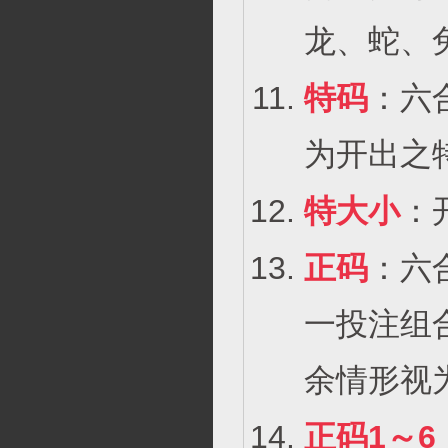
龙、蛇、
特码
：六
为开出之
特大小
：
正码
：六
一投注组
余情形视
正码1～6