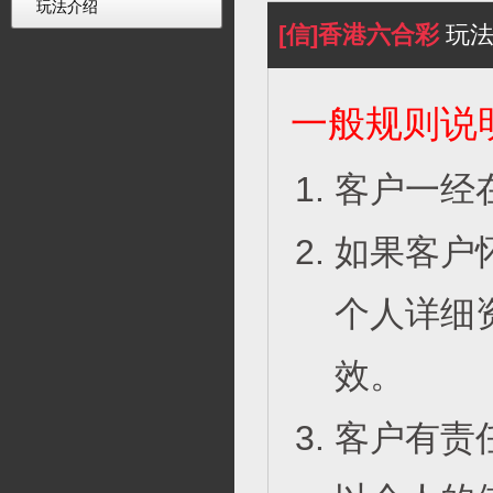
玩法介绍
[信]香港六合彩
玩法
一般规则说
客户一经
如果客户
个人详细
效。
客户有责