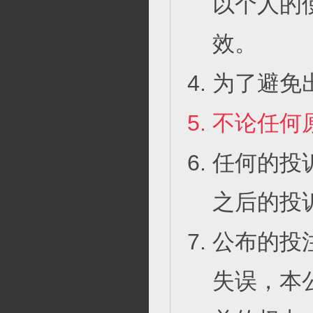
以个人的
效。
为了避免
不论任何
任何的投
之后的投
公布的投
失误，本