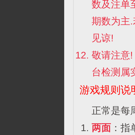
数及注单
期数为主
见谅!
敬请注意
台检测属
游戏规则说
正常是每周
两面
：指