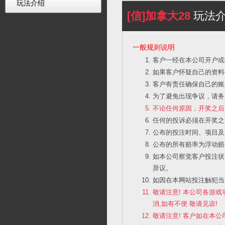
玩法介绍
[信]加拿大28
玩法
一般规则说明
客户一经在本公司开户或
如果客户怀疑自己的资料
客户有责任确保自己的账
为了避免出现争议，请务
不论任何原因，开奖之后
任何的投诉必须在开奖之
公布的投注时间、项目及
公布的所有赔率为浮动赔
如本公司察觉客户投注状
异议。
如因在本网站投注触犯当
敬请注意! 本公司各游
消,如有不便.敬请见谅!
敬请注意! 客户如在本