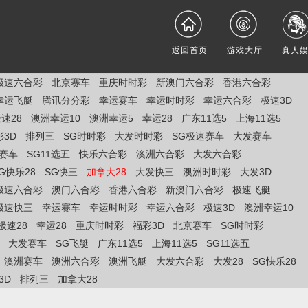
返回首页
游戏大厅
真人
极速六合彩
北京赛车
重庆时时彩
新澳门六合彩
香港六合彩
幸运飞艇
腾讯分分彩
幸运赛车
幸运时时彩
幸运六合彩
极速3D
速28
澳洲幸运10
澳洲幸运5
幸运28
广东11选5
上海11选5
彩3D
排列三
SG时时彩
大发时时彩
SG极速赛车
大发赛车
赛车
SG11选五
快乐六合彩
澳洲六合彩
大发六合彩
G快乐28
SG快三
加拿大28
大发快三
澳洲时时彩
大发3D
极速六合彩
澳门六合彩
香港六合彩
新澳门六合彩
极速飞艇
极速快三
幸运赛车
幸运时时彩
幸运六合彩
极速3D
澳洲幸运10
极速28
幸运28
重庆时时彩
福彩3D
北京赛车
SG时时彩
大发赛车
SG飞艇
广东11选5
上海11选5
SG11选五
澳洲赛车
澳洲六合彩
澳洲飞艇
大发六合彩
大发28
SG快乐28
3D
排列三
加拿大28