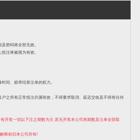
称及密码将全部无效。
上投注将被视为有效。
珠时间、赔率结算注单的权力。
客户之所有正常投注仍属有效，不得要求取消、延迟交收及不得有任何
内若有开奖一切以下注之期数为主.若无开奖本公司将期数及注单全部取
切解释权归本公司所有!