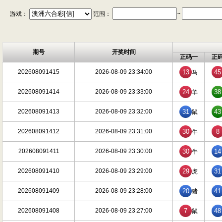
游戏：
范围：
~
期号
开奖时间
正码一
正
202608091415
2026-08-09 23:34:00
13
45
马
202608091414
2026-08-09 23:33:00
24
38
羊
202608091413
2026-08-09 23:32:00
31
43
鼠
202608091412
2026-08-09 23:31:00
30
8
牛
202608091411
2026-08-09 23:30:00
30
14
牛
202608091410
2026-08-09 23:29:00
29
31
虎
202608091409
2026-08-09 23:28:00
20
41
猪
202608091408
2026-08-09 23:27:00
7
48
鼠